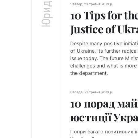
Четвер, 23 травня 2019 р.
10 Tips for th
Justice of Ukr
Despite many positive initiat
of Ukraine, its further radic
issue today. The future Minis
challenges and what is more 
the department.
Середа, 22 травня 2019 р.
10 порад ма
юстиції Укр
Попри багато позитивних ін