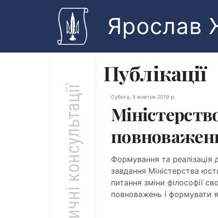
Skip to main content
Ярослав 
Публікації
Юридичні консультації
Субота, 5 жовтня 2019 р.
Міністерств
повноважен
Формування та реалізація 
завдання Міністерства юсти
питання зміни філософії св
повноважень і формувати я