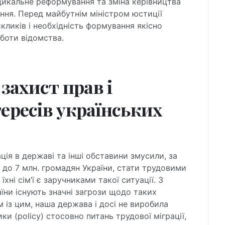
дикальне реформування та зміна керівництва
ення. Перед майбутнім міністром юстиції
кликів і необхідність формування якісно
боти відомства.
ахист прав і
ересів українських
ія в державі та інші обставини змусили, за
 до 7 млн. громадян України, стати трудовими
їхні сім’ї є заручниками такої ситуації. З
раїни існують значні загрози щодо таких
м із цим, наша держава і досі не виробила
ки (policy) стосовно питань трудової міграції,