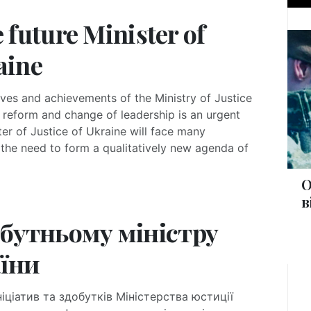
e future Minister of
aine
ives and achievements of the Ministry of Justice
al reform and change of leadership is an urgent
ter of Justice of Ukraine will face many
the need to form a qualitatively new agenda of
О
в
йбутньому міністру
аїни
іціатив та здобутків Міністерства юстиції