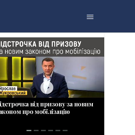
play_circle_filled_wh
ідстрочка від призову за новим
ПРИЗОВН
аконом про мобілізацію
Новації 