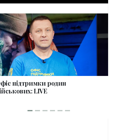
collections
фіс підтримки родин
100 дні
ійськових: LIVE
родин в