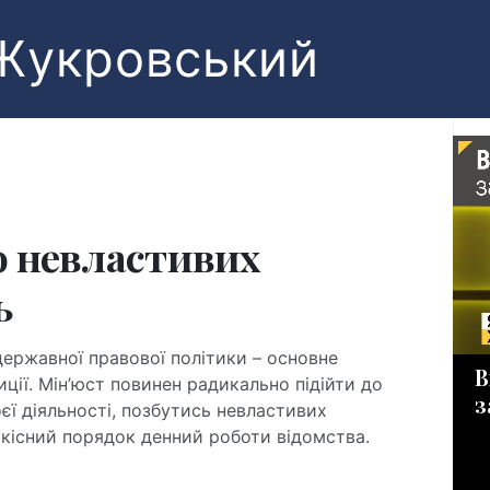
Жукровський
о невластивих
ь
державної правової політики – основне
В
ції. Мін’юст повинен радикально підійти до
з
оєї діяльності, позбутись невластивих
кісний порядок денний роботи відомства.