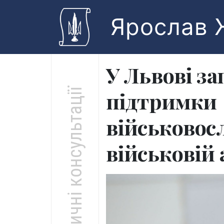
Skip to main content
Ярослав 
У Львові з
Юридичні консультації
підтримки
військовос
військовій 