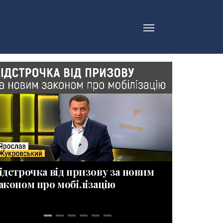
play_circle_filled_wh
ідстрочка від призову за новим
ПРИЗОВН
аконом про мобілізацію
Новації 