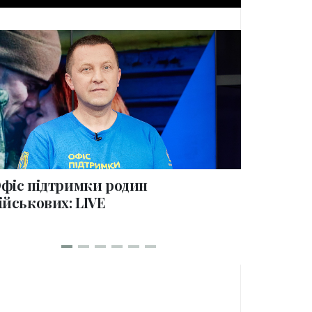
collections
фіс підтримки родин
100 дні
ійськових: LIVE
родин в