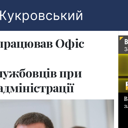
Жукровський
апрацював Офіс
лужбовців при
адміністрації
В
з