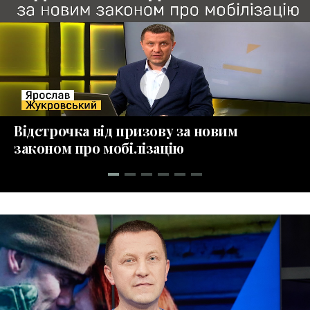
play_circle_fill
Відстрочка від призову за новим
законом про мобілізацію
collections