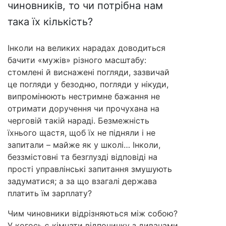
чиновників, то чи потрібна нам
така їх кількість?
Інколи на великих нарадах доводиться
бачити «мужів» різного масштабу:
стомлені й виснажені погляди, зазвичай
це погляди у безодню, погляди у нікуди,
випромінюють нестримне бажання не
отримати доручення чи прочухана на
черговій такій нараді. Безмежність
їхнього щастя, щоб їх не підняли і не
запитали – майже як у школі… Інколи,
беззмістовні та безглузді відповіді на
прості управлінські запитання змушують
задуматися; а за що взагалі держава
платить їм зарплату?
Чим чиновники відрізняються між собою?
У когось є кімнати відпочинку з диванами,