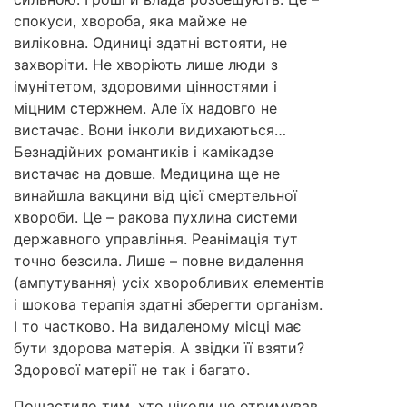
спокуси, хвороба, яка майже не
виліковна. Одиниці здатні встояти, не
захворіти. Не хворіють лише люди з
імунітетом, здоровими цінностями і
міцним стержнем. Але їх надовго не
вистачає. Вони інколи видихаються…
Безнадійних романтиків і камікадзе
вистачає на довше. Медицина ще не
винайшла вакцини від цієї смертельної
хвороби. Це – ракова пухлина системи
державного управління. Реанімація тут
точно безсила. Лише – повне видалення
(ампутування) усіх хворобливих елементів
і шокова терапія здатні зберегти організм.
І то частково. На видаленому місці має
бути здорова матерія. А звідки її взяти?
Здорової матерії не так і багато.
Пощастило тим, хто ніколи не отримував