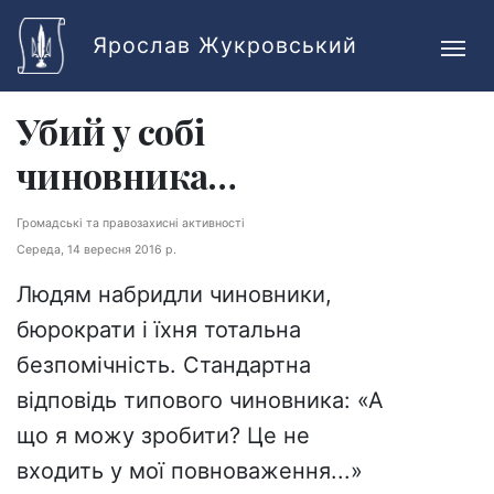
Skip to main content
Ярослав Жукровський
Убий у собі
чиновника…
Громадські та правозахисні активності
Середа, 14 вересня 2016 р.
Людям набридли чиновники,
бюрократи і їхня тотальна
безпомічність. Стандартна
відповідь типового чиновника: «А
що я можу зробити? Це не
входить у мої повноваження...»