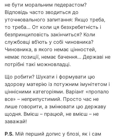
не бути моральним педерастом?
Відповідь часто зводиться до
уточнювального запитання: Якщо треба,
то треба… От коли ця безхребетність і
безпринциповість закінчиться? Коли
службовці вб’ють у собі чиновника?
Чиновника, в якого немає цінностей,
немає позиції, немає бачення… Державі не
потрібні такі можновладці.
Що робити? Шукати і формувати цю
здорову матерію із потужним імунітетом і
ціннісними категоріями. Варіант «пропало
все» – неприпустимий. Просто час не
лише говорити, а змінювати цю державу
щодня. Вмієш – працюй, не вмієш – не
заважай!
P.S.
Мій перший допис у блозі, як і сам