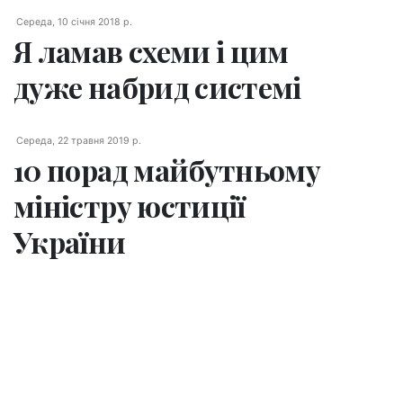
Середа, 10 січня 2018 р.
Я ламав схеми і цим
дуже набрид системі
Середа, 22 травня 2019 р.
10 порад майбутньому
міністру юстиції
України