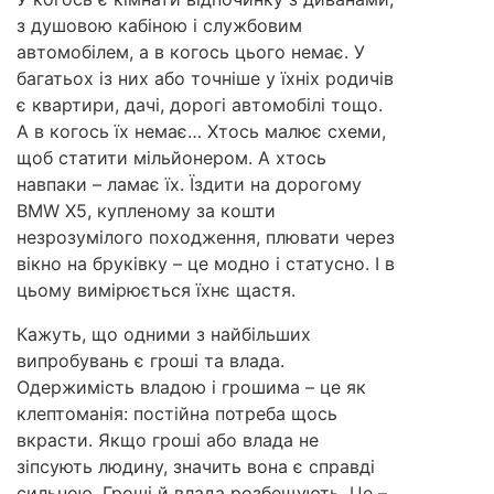
з душовою кабіною і службовим
автомобілем, а в когось цього немає. У
багатьох із них або точніше у їхніх родичів
є квартири, дачі, дорогі автомобілі тощо.
А в когось їх немає… Хтось малює схеми,
щоб статити мільйонером. А хтось
навпаки – ламає їх. Їздити на дорогому
BMW X5, купленому за кошти
незрозумілого походження, плювати через
вікно на бруківку – це модно і статусно. І в
цьому вимірюється їхнє щастя.
Кажуть, що одними з найбільших
випробувань є гроші та влада.
Одержимість владою і грошима – це як
клептоманія: постійна потреба щось
вкрасти. Якщо гроші або влада не
зіпсують людину, значить вона є справді
сильною. Гроші й влада розбещують. Це –