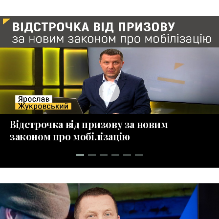
play_circle_fill
Відстрочка від призову за новим
законом про мобілізацію
collections