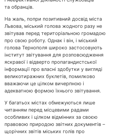
та обранців.
На жаль, попри позитивний досвід міста
Львова, міський голова жодного разу не
звітував перед територіальною громадою
про свою роботу. Однак і він, і міський
голова Тернополя широко застосовують
інститут звітування для розповсюдження
яскравої і відверто пропагандистської
інформації про власні здобутки у вигляді
великотиражних буклетів, помилково
вважаючи це цілком вичерпною і
адекватною формою їхнього звітування.
У багатьох містах обмежуються лише
читанням перед місцевими радами
особливих і цілком відмінних за своєю
правовою природою звітних документів –
щорічних звітів міських голів про