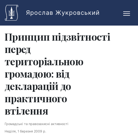
Skip to main content
Ярослав Жукровський
Принцип підзвітності
перед
територіальною
громадою: від
декларацій до
практичного
втілення
Громадські та правозахисні активності
Неділя, 1 березня 2009 р.