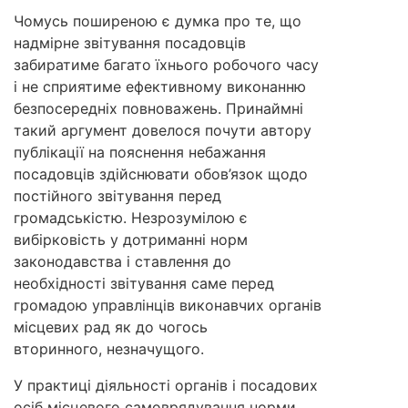
Чомусь поширеною є думка про те, що
надмірне звітування посадовців
забиратиме багато їхнього робочого часу
і не сприятиме ефективному виконанню
безпосередніх повноважень. Принаймні
такий аргумент довелося почути автору
публікації на пояснення небажання
посадовців здійснювати обов’язок щодо
постійного звітування перед
громадськістю. Незрозумілою є
вибірковість у дотриманні норм
законодавства і ставлення до
необхідності звітування саме перед
громадою управлінців виконавчих органів
місцевих рад як до чогось
вторинного, незначущого.
У практиці діяльності органів і посадових
осіб місцевого самоврядування норми