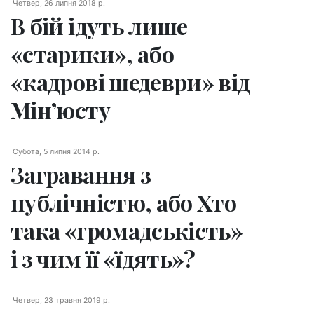
Четвер, 26 липня 2018 р.
В бій ідуть лише
«старики», або
«кадрові шедеври» від
Мін’юсту
Субота, 5 липня 2014 р.
Загравання з
публічністю, або Хто
така «громадськість»
і з чим її «їдять»?
Четвер, 23 травня 2019 р.