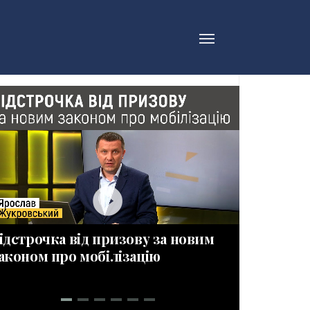
play_circle_filled_wh
ідстрочка від призову за новим
ПРИЗОВН
аконом про мобілізацію
Новації 