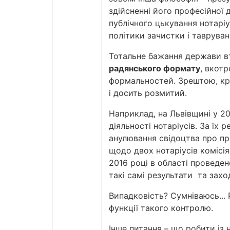
здійсненні його професійної
публічного цькування нотаріу
політики зачистки і таврува
Тотальне бажання держави вт
радянського формату
, вкот
формальностей. Зрештою, кри
і досить розмитий.
Наприклад, на Львівщині у 2
діяльності нотаріусів. За їх
анулювання свідоцтва про пр
щодо двох нотаріусів комісія
2016 році в області проведен
такі самі результати та заход
Випадковість? Сумніваюсь... 
функції такого контролю.
Інше питання – що робити із