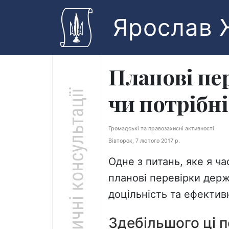
Skip to main content
Ярослав 
Планові пер
Юридичні консультації
чи потрібні
Громадські та правозахисні активності
Вівторок, 7 лютого 2017 р.
Одне з питань, яке я ча
планові перевірки держа
доцільність та ефектив
Здебільшого ці 