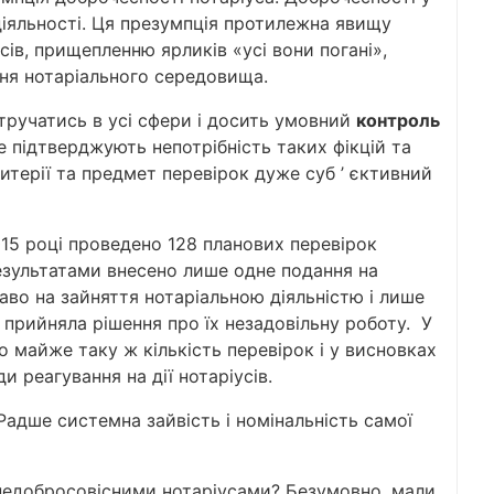
 діяльності. Ця презумпція протилежна явищу
сів, прищепленню ярликів «усі вони погані»,
ння нотаріального середовища.
ручатись в усі сфери і досить умовний
контроль
ре підтверджують непотрібність таких фікцій та
терії та предмет перевірок дуже суб ’ єктивний
015 році проведено 128 планових перевірок
 результатами внесено лише одне подання на
аво на зайняття нотаріальною діяльністю і лише
 прийняла рішення про їх незадовільну роботу. У
о майже таку ж кількість перевірок і у висновках
и реагування на дії нотаріусів.
Радше системна зайвість і номінальність самої
 недобросовісними нотаріусами? Безумовно, мали