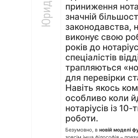
приниження нотар
значній більшост
законодавства, 
виконує свою роб
років до нотаріу
спеціалістів відд
трапляються «но
для перевірки с
Навіть якось ком
особливо коли й
нотаріусів із 10
роботи.
Безумовно, в
новій моделі ф
зовсім інша філософія – през