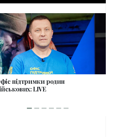
collections
фіс підтримки родин
100 дні
ійськових: LIVE
родин в