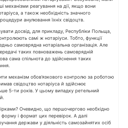
і механізми реагування на дії, якщо вони
таріуса, а також необхідність значного
оцедури анулювання їхніх свідоцтв.
вувати досвід, для прикладу, Республіки Польща,
контролюють самі ж нотаріуси. Тобто, функції
дньо самоврядна нотаріальна організація. Але
передачі таких повноважень самоврядній
това сама спільнота до здійснення таких
ння.
ити механізм обов’язкового контролю за роботою
имав свідоцтво нотаріуса й здійснює
льше 5-ти років. У цьому випадку ретельний
й.
ірками? Очевидно, що першочергово необхідно
 форму і формат цих перевірок. А далі
учання держави у діяльність самозайнятих осіб