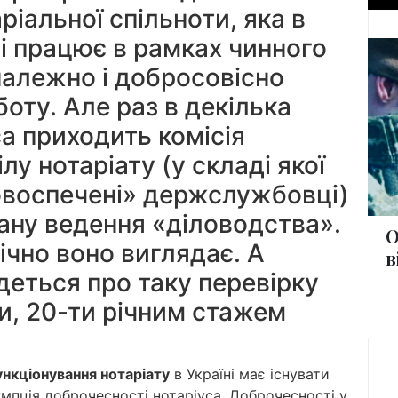
іальної спільноти, яка в
і працює в рамках чинного
належно і добросовісно
оту. Але раз в декілька
са приходить комісія
ілу нотаріату (у складі якої
воспечені» держслужбовці)
тану ведення «діловодства».
О
ічно воно виглядає. А
в
деться про таку перевірку
-ти, 20-ти річним стажем
ункціонування нотаріату
в Україні має існувати
умпція доброчесності нотаріуса. Доброчесності у