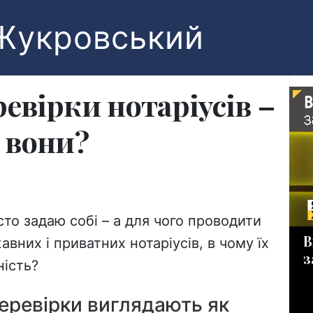
Жукровський
евірки нотаріусів –
 вони?
сто задаю собі – а для чого проводити
В
вних і приватних нотаріусів, в чому їх
з
ність?
перевірки виглядають як