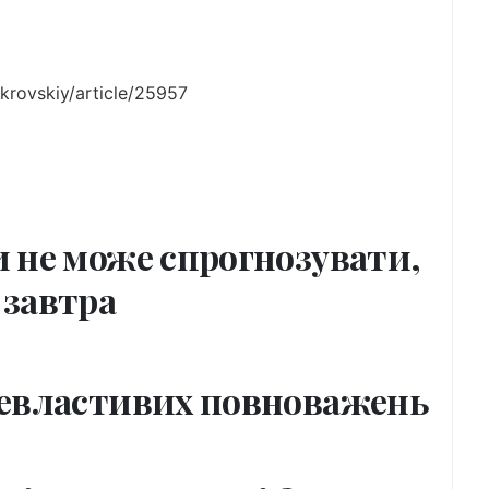
ukrovskiy/article/25957
 не може спрогнозувати,
 завтра
невластивих повноважень