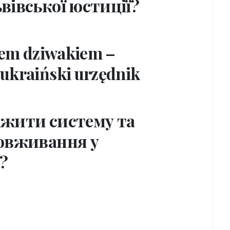
вівської юстиції?
tem dziwakiem –
ukraiński urzędnik
ажити систему та
ловживання у
?