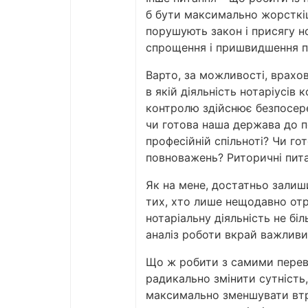
б бути максимально жорсткіш
порушують закон і присягу но
спрощення і пришвидшення пр
Варто, за можливості, врахо
в якій діяльність нотаріусів 
контролю здійснює безпосере
чи готова наша держава до 
професійній спільноті? Чи го
повноважень? Риторичні пита
Як на мене, достатньо залиш
тих, хто лише нещодавно отр
нотаріальну діяльність не бі
аналіз роботи вкрай важливи
Що ж робити з самими перев
радикально змінити сутність,
максимально зменшувати втр