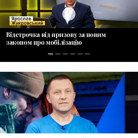
play_circle_fill
Відстрочка від призову за новим
законом про мобілізацію
collections