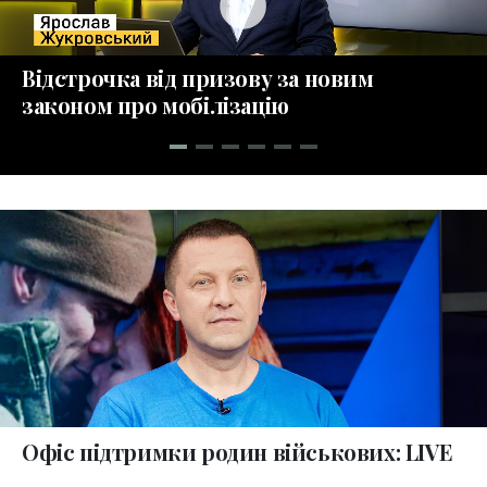
play_circle_fill
Відстрочка від призову за новим
законом про мобілізацію
collections
Офіс підтримки родин військових: LIVE